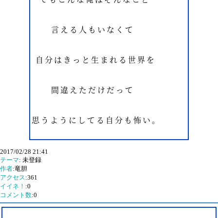
2017/02/28 21:41
テーマ
: 未登録
作者
:竜胆
アクセス
:361
イイネ！
:0
コメント数
:0