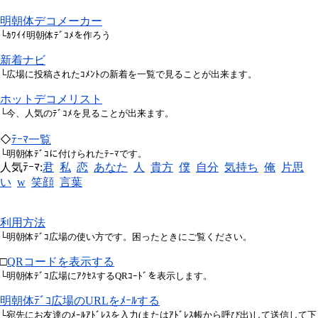
明朝体デコメーカー
└ｶﾜｲｲ明朝体ﾃﾞｺﾒを作ろう
新着ナビ
└広場に投稿されたｺﾒﾝﾄの新着を一覧で見ることが出来ます。
ホットデコメリスト
└今、人気のﾃﾞｺﾒを見ることが出来ます。
◇
ﾃｰﾏ一覧
└明朝体ﾃﾞｺに付けられたﾃｰﾏです。
人気ﾃｰﾏ:
君
私
恋
あなた
人
貴方
僕
自分
気持ち
俺
片思
い
w
笑顔
言葉
利用方法
└明朝体ﾃﾞｺ広場の使い方です。困ったときにご覧ください。
□
QRコードを表示する
└明朝体ﾃﾞｺ広場にｱｸｾｽするQRｺｰﾄﾞを表示します。
明朝体ﾃﾞｺ広場のURLをﾒｰﾙする
└宛先にお友達のﾒｰﾙｱﾄﾞﾚｽを入力(またはｱﾄﾞﾚｽ帳から呼び出)して送信して下