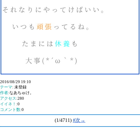
2016/08/29 19:10
テーマ
: 未登録
作者
:なあちゅけ。
アクセス
:280
イイネ！
:0
コメント数
:0
(1/4711)
#次→