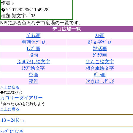
作者:♪
�^ 2012/02/06 11:49:28
種類:顔文字ﾃﾞｺﾒ
NiSにある色々なデコ広場の一覧です。
デコ広場一覧
ﾊﾟﾈｪ画
ﾒﾙ画
明朝体ﾃﾞｺﾒ
顔文字ﾃﾞｺﾒ
Iﾗﾌﾞ画
部活画
投句
ｸﾞﾗﾌ画
ふきだし絵文字
はんこ絵文字
Iﾗﾌﾞ絵文字
相合傘絵文字
空画
ﾊﾟﾗ画
夜景
吹き出しﾃﾞｺﾒ
△上に戻る
◆ｵｽｽﾒｺﾝﾃﾝﾂ
カロリーダイアリー
└食べたものを記録しよう
△上に戻る
13～24位→
ﾄｯﾌﾟに戻る