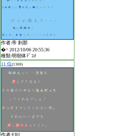
作者:帝 刹那
�^ 2012/10/06 20:55:36
種類:明朝体ﾃﾞｺﾒ
11 位
(1369)
作者:ERI