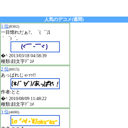
人気のデコメ(週間)
1 位
(8362)
一目惚れだぁ?。゜(゜´Д
｀゜)゜。
�^ 2013/03/18 04:58:39
種類:顔文字ﾃﾞｺﾒ
2 位
(6015)
あっぱれじゃｯｯ!!
作者:とと
�^ 2010/08/09 11:48:22
種類:顔文字ﾃﾞｺﾒ
3 位
(4690)