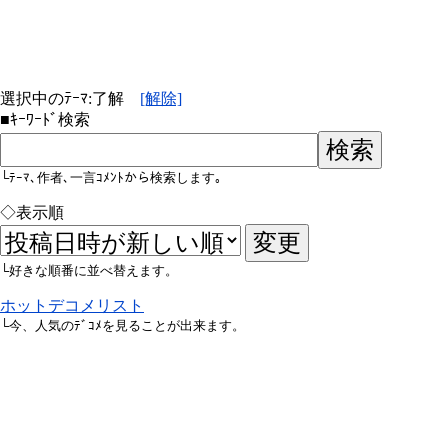
選択中のﾃｰﾏ:了解
[解除]
■ｷｰﾜｰﾄﾞ検索
└ﾃｰﾏ､作者､一言ｺﾒﾝﾄから検索します｡
◇表示順
└好きな順番に並べ替えます。
ホットデコメリスト
└今、人気のﾃﾞｺﾒを見ることが出来ます。