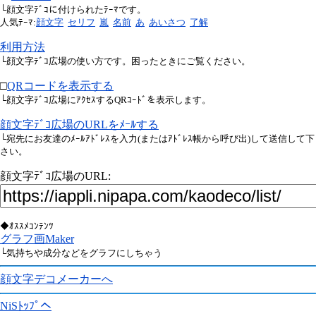
└顔文字ﾃﾞｺに付けられたﾃｰﾏです。
人気ﾃｰﾏ:
顔文字
セリフ
嵐
名前
あ
あいさつ
了解
利用方法
└顔文字ﾃﾞｺ広場の使い方です。困ったときにご覧ください。
□
QRコードを表示する
└顔文字ﾃﾞｺ広場にｱｸｾｽするQRｺｰﾄﾞを表示します。
顔文字ﾃﾞｺ広場のURLをﾒｰﾙする
└宛先にお友達のﾒｰﾙｱﾄﾞﾚｽを入力(またはｱﾄﾞﾚｽ帳から呼び出)して送信して下
さい。
顔文字ﾃﾞｺ広場のURL:
◆ｵｽｽﾒｺﾝﾃﾝﾂ
グラフ画Maker
└気持ちや成分などをグラフにしちゃう
顔文字デコメーカーへ
NiSﾄｯﾌﾟへ