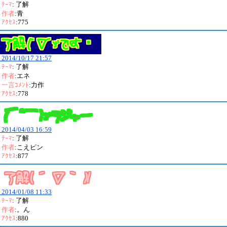
ﾃｰﾏ
: 了解
作者
:青
ｱｸｾｽ
:775
2014/10/17 21:57
ﾃｰﾏ
: 了解
作者
:エネ
一言ｺﾒﾝﾄ
:力作
ｱｸｾｽ
:778
2014/04/03 16:59
ﾃｰﾏ
: 了解
作者
:こえピン
ｱｸｾｽ
:877
2014/01/08 11:33
ﾃｰﾏ
: 了解
作者
:。ん
ｱｸｾｽ
:880