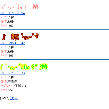
2013/11/10 20:04
ﾃｰﾏ
: 了解
作者
:桃歌
ｱｸｾｽ
:862
2013/09/21 13:42
ﾃｰﾏ
: 了解
作者
:桃歌
ｱｸｾｽ
:863
2013/07/30 13:23
ﾃｰﾏ
: 了解
作者
:珠理奈
一言ｺﾒﾝﾄ
:了解です！
ｱｸｾｽ
:958
(1/92)
次→