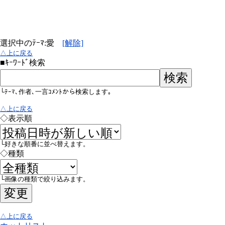
選択中のﾃｰﾏ:愛
[解除]
△上に戻る
■ｷｰﾜｰﾄﾞ検索
└ﾃｰﾏ､作者､一言ｺﾒﾝﾄから検索します｡
△上に戻る
◇表示順
└好きな順番に並べ替えます。
◇種類
└画像の種類で絞り込みます。
△上に戻る