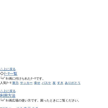
△上に戻る
◇
ﾃｰﾏ一覧
└ﾊﾟﾈｪ画に付けられたﾃｰﾏです。
人気ﾃｰﾏ:
努力
サッカー
幸せ
バスケ
友
すき
ありがとう
△上に戻る
利用方法
└ﾊﾟﾈｪ画広場の使い方です。困ったときにご覧ください。