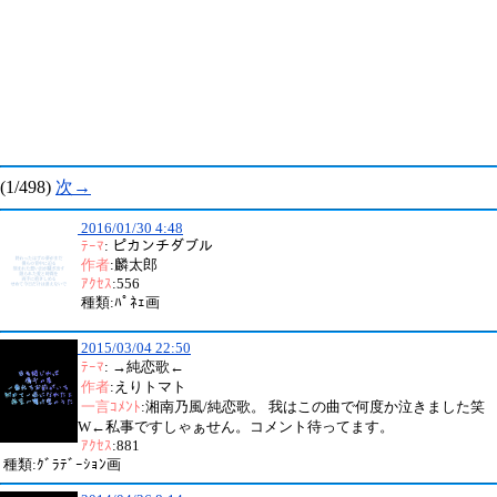
(1/498)
次→
2016/01/30 4:48
ﾃｰﾏ
: ピカンチダブル
作者
:麟太郎
ｱｸｾｽ
:556
種類:ﾊﾟﾈｪ画
2015/03/04 22:50
ﾃｰﾏ
: →純恋歌←
作者
:えりトマト
一言ｺﾒﾝﾄ
:湘南乃風/純恋歌。 我はこの曲で何度か泣きました笑
W←私事ですしゃぁせん。コメント待ってます。
ｱｸｾｽ
:881
種類:ｸﾞﾗﾃﾞｰｼｮﾝ画