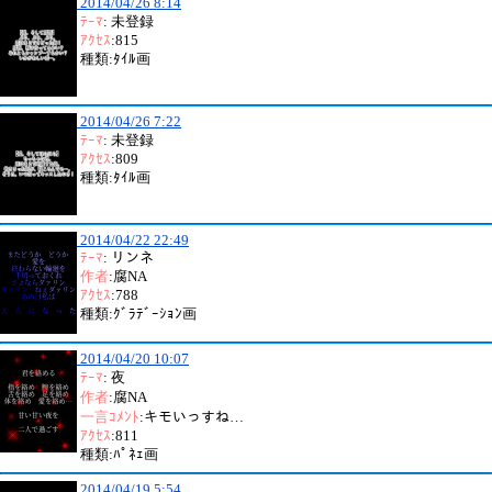
2014/04/26 8:14
ﾃｰﾏ
: 未登録
ｱｸｾｽ
:815
種類:ﾀｲﾙ画
2014/04/26 7:22
ﾃｰﾏ
: 未登録
ｱｸｾｽ
:809
種類:ﾀｲﾙ画
2014/04/22 22:49
ﾃｰﾏ
: リンネ
作者
:腐NA
ｱｸｾｽ
:788
種類:ｸﾞﾗﾃﾞｰｼｮﾝ画
2014/04/20 10:07
ﾃｰﾏ
: 夜
作者
:腐NA
一言ｺﾒﾝﾄ
:キモいっすね…
ｱｸｾｽ
:811
種類:ﾊﾟﾈｪ画
2014/04/19 5:54