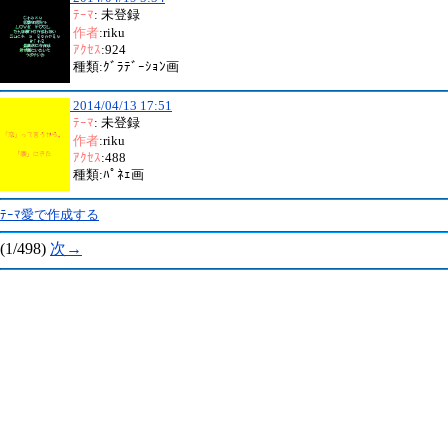
ﾃｰﾏ
: 未登録
作者
:riku
ｱｸｾｽ
:924
種類:ｸﾞﾗﾃﾞｰｼｮﾝ画
2014/04/13 17:51
ﾃｰﾏ
: 未登録
作者
:riku
ｱｸｾｽ
:488
種類:ﾊﾟﾈｪ画
ﾃｰﾏ愛で作成する
(1/498)
次→