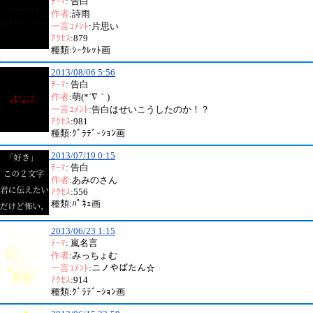
ﾃｰﾏ
: 告白
作者
:詩雨
一言ｺﾒﾝﾄ
:片思い
ｱｸｾｽ
:879
種類:ｼｰｸﾚｯﾄ画
2013/08/06 5:56
ﾃｰﾏ
: 告白
作者
:萌(*´∇｀)
一言ｺﾒﾝﾄ
:告白はせいこうしたのか！？
ｱｸｾｽ
:981
種類:ｸﾞﾗﾃﾞｰｼｮﾝ画
2013/07/19 0:15
ﾃｰﾏ
: 告白
作者
:あみのさん
ｱｸｾｽ
:556
種類:ﾊﾟﾈｪ画
2013/06/23 1:15
ﾃｰﾏ
: 嵐名言
作者
:みっちょむ
一言ｺﾒﾝﾄ
:ニノやばたん☆
ｱｸｾｽ
:914
種類:ｸﾞﾗﾃﾞｰｼｮﾝ画