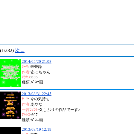
(1/282)
次→
2014/05/20 21:08
ﾃｰﾏ
: 未登録
作者
:あっちゃん
ｱｸｾｽ
:636
種類:ﾊﾟﾈｪ画
2013/08/31 22:45
ﾃｰﾏ
: 今の気持ち
作者
:あやな
一言ｺﾒﾝﾄ
:久しぶりの作品でーす♪
ｱｸｾｽ
:607
種類:ﾊﾟﾈｪ画
2013/08/19 12:19