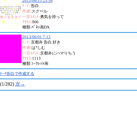
2013/06/15 23:59
ﾃｰﾏ
: 告白
作者
:スクール
一言ｺﾒﾝﾄ
:勇気を持って
ｱｸｾｽ
:906
種類:ﾊﾟﾈｪ画DX
2013/06/01 7:13
ﾃｰﾏ
: 京都弁 告白 好き
作者
:は?しむ
一言ｺﾒﾝﾄ
:京都弁にハマりちう
ｱｸｾｽ
:1113
種類:ｼｰｸﾚｯﾄ画
ﾃｰﾏ告白で作成する
(1/282)
次→