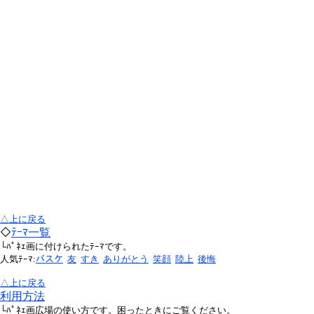
△上に戻る
◇
ﾃｰﾏ一覧
└ﾊﾟﾈｪ画に付けられたﾃｰﾏです。
人気ﾃｰﾏ:
バスケ
友
すき
ありがとう
笑顔
陸上
後悔
△上に戻る
利用方法
└ﾊﾟﾈｪ画広場の使い方です。困ったときにご覧ください。