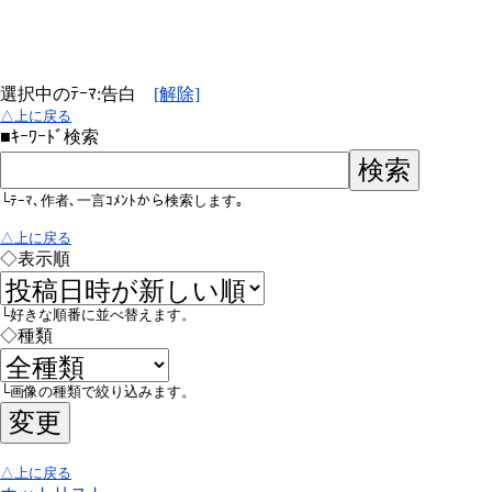
選択中のﾃｰﾏ:告白
[解除]
△上に戻る
■ｷｰﾜｰﾄﾞ検索
└ﾃｰﾏ､作者､一言ｺﾒﾝﾄから検索します｡
△上に戻る
◇表示順
└好きな順番に並べ替えます。
◇種類
└画像の種類で絞り込みます。
△上に戻る