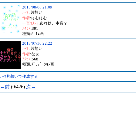
2013/08/06 21:09
ﾃｰﾏ
: 片想い
作者
:はむはむ
一言ｺﾒﾝﾄ
:あれは、本音？
ｱｸｾｽ
:391
種類:ﾊﾟﾈｪ画
2013/07/30 22:22
ﾃｰﾏ
: 片想い
作者
:なぉ
ｱｸｾｽ
:568
種類:ｸﾞﾗﾃﾞｰｼｮﾝ画
ﾃｰﾏ片想いで作成する
←前
(9/426)
次→