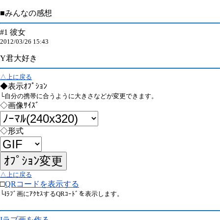
■みんなの感想
#1 彼女
2012/03/26 15:43
Y君大好き
△上に戻る
◆表示ｵﾌﾟｼｮﾝ
└自分の携帯に合うように大きさなどが変更できます。
◇画像ｻｲｽﾞ
◇形式
△上に戻る
□
QRコードを表示する
└Iﾗﾌﾞ画にｱｸｾｽするQRｺｰﾄﾞを表示します。
Iラブ画を作る