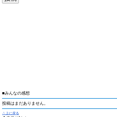
■みんなの感想
投稿はまだありません。
△上に戻る