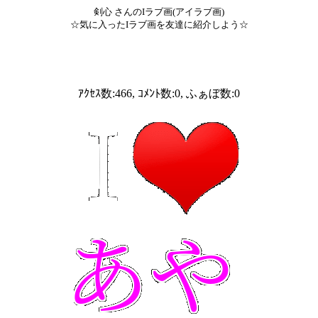
剣心 さんのIラブ画(アイラブ画)
☆気に入ったIラブ画を友達に紹介しよう☆
ｱｸｾｽ数:466, ｺﾒﾝﾄ数:0, ふぁぼ数:0