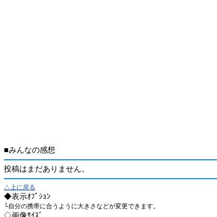
■みんなの感想
投稿はまだありません。
△上に戻る
◆表示ｵﾌﾟｼｮﾝ
└自分の携帯に合うように大きさなどが変更できます。
◇画像ｻｲｽﾞ