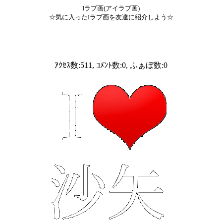
Iラブ画(アイラブ画)
☆気に入ったIラブ画を友達に紹介しよう☆
ｱｸｾｽ数:511, ｺﾒﾝﾄ数:0, ふぁぼ数:0