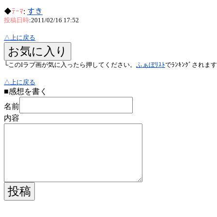
◆
ﾃｰﾏ
:
すき
投稿日時
:2011/02/16 17:52
△上に戻る
└このIラブ画が気に入ったら押してください。
ふぁぼﾘｽﾄ
でﾗﾝｷﾝｸﾞされま
△上に戻る
■感想を書く
名前
内容