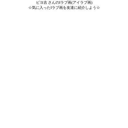
ピヨ吉 さんのIラブ画(アイラブ画)
☆気に入ったIラブ画を友達に紹介しよう☆