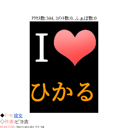
ｱｸｾｽ数:344, ｺﾒﾝﾄ数:0, ふぁぼ数:0
◆
ﾃｰﾏ
:
彼女
◇
作者
:ピヨ吉
投稿日時
:2011/01/01 22:28