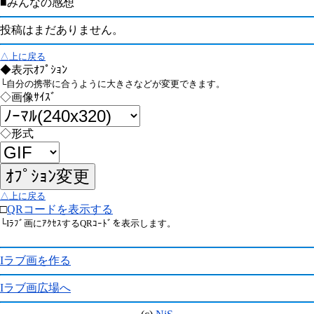
■みんなの感想
投稿はまだありません。
△上に戻る
◆表示ｵﾌﾟｼｮﾝ
└自分の携帯に合うように大きさなどが変更できます。
◇画像ｻｲｽﾞ
◇形式
△上に戻る
□
QRコードを表示する
└Iﾗﾌﾞ画にｱｸｾｽするQRｺｰﾄﾞを表示します。
Iラブ画を作る
Iラブ画広場へ