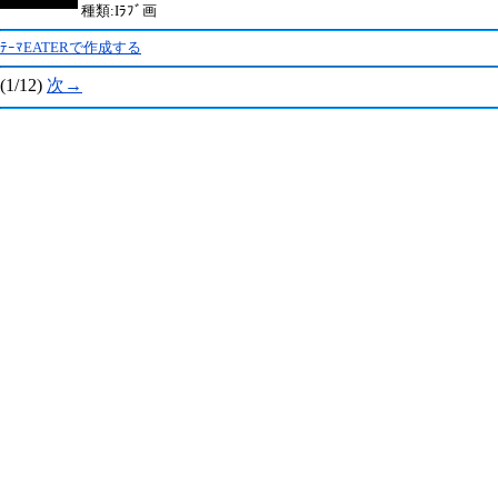
種類:Iﾗﾌﾞ画
ﾃｰﾏEATERで作成する
(1/12)
次→