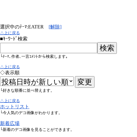
選択中のﾃｰﾏ:EATER
[解除]
△上に戻る
■ｷｰﾜｰﾄﾞ検索
└ﾃｰﾏ､作者､一言ｺﾒﾝﾄから検索します｡
△上に戻る
◇表示順
└好きな順番に並べ替えます。
△上に戻る
ホットリスト
└今人気のデコ画像がわかります。
新着広場
└新着のデコ画像を見ることができます。