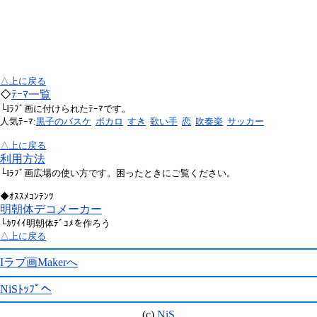
△上に戻る
◇
ﾃｰﾏ一覧
└Iﾗﾌﾞ画に付けられたﾃｰﾏです。
人気ﾃｰﾏ:
黒子のバスケ
ボカロ
すき
歌い手
恋
吹奏楽
サッカー
△上に戻る
利用方法
└Iﾗﾌﾞ画広場の使い方です。困ったときにご覧ください。
◆ｵｽｽﾒｺﾝﾃﾝﾂ
明朝体デコメーカー
└ｶﾜｲｲ明朝体ﾃﾞｺﾒを作ろう
△上に戻る
Iラブ画Makerへ
NiSﾄｯﾌﾟへ
(c)
NiS