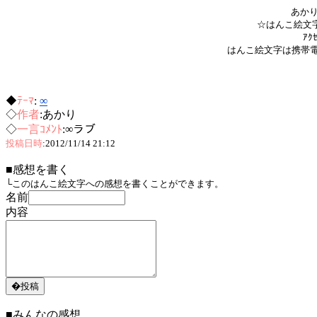
あかり
☆はんこ絵文字
ｱｸ
はんこ絵文字は携帯
◆
ﾃｰﾏ
:
∞
◇
作者
:あかり
◇
一言ｺﾒﾝﾄ
:∞ラブ
投稿日時
:2012/11/14 21:12
■感想を書く
└このはんこ絵文字への感想を書くことができます。
名前
内容
■みんなの感想