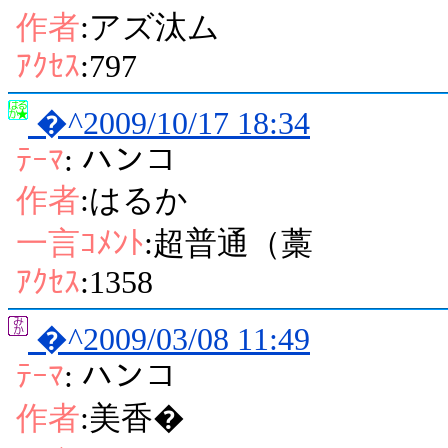
作者
:アズ汰ム
ｱｸｾｽ
:797
�^2009/10/17 18:34
ﾃｰﾏ
: ハンコ
作者
:はるか
一言ｺﾒﾝﾄ
:超普通（藁
ｱｸｾｽ
:1358
�^2009/03/08 11:49
ﾃｰﾏ
: ハンコ
作者
:美香�