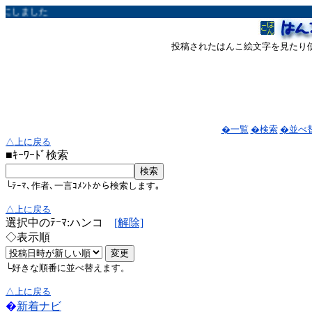
しました
投稿されたはんこ絵文字を見たり
�一覧
�検索
�並べ
△上に戻る
■ｷｰﾜｰﾄﾞ検索
└ﾃｰﾏ､作者､一言ｺﾒﾝﾄから検索します｡
△上に戻る
選択中のﾃｰﾏ:ハンコ
[解除]
◇表示順
└好きな順番に並べ替えます。
△上に戻る
�
新着ナビ