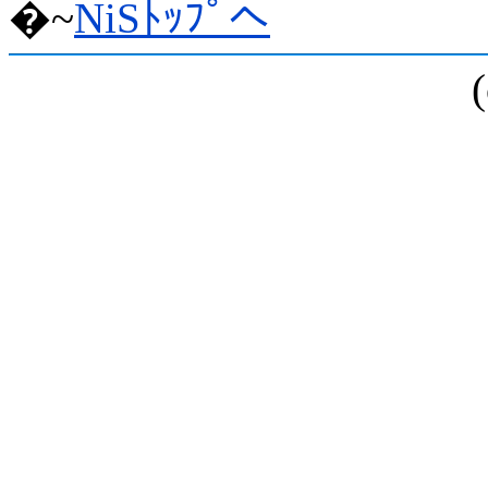
�~
NiSﾄｯﾌﾟへ