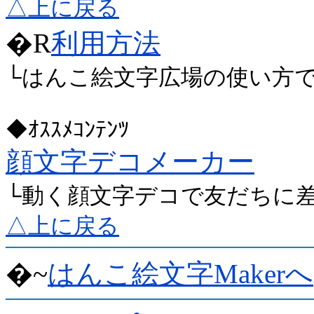
△上に戻る
�R
利用方法
└はんこ絵文字広場の使い方
◆ｵｽｽﾒｺﾝﾃﾝﾂ
顔文字デコメーカー
└動く顔文字デコで友だちに
△上に戻る
�~
はんこ絵文字Makerへ