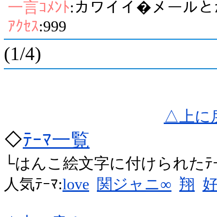
一言ｺﾒﾝﾄ
:カワイイ�メール
ｱｸｾｽ
:999
(1/4)
△上に
◇
ﾃｰﾏ一覧
└はんこ絵文字に付けられたﾃ
人気ﾃｰﾏ:
love
関ジャニ∞
翔