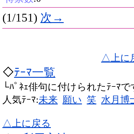
(1/151)
次→
△上に
◇
ﾃｰﾏ一覧
└ﾊﾟﾈｪ俳句に付けられたﾃｰﾏ
人気ﾃｰﾏ:
未来
願い
笑
水月博
△上に戻る