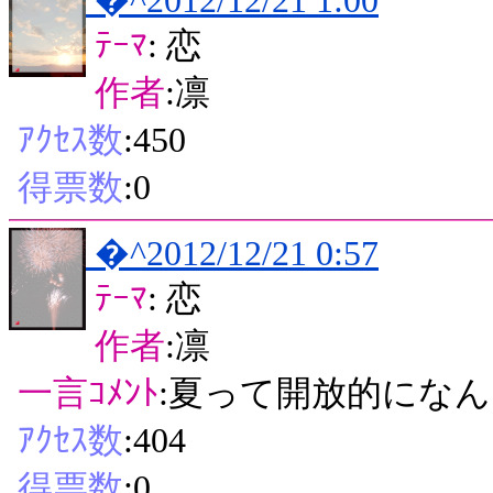
�^2012/12/21 1:00
ﾃｰﾏ
: 恋
作者
:凛
ｱｸｾｽ数
:450
得票数
:0
�^2012/12/21 0:57
ﾃｰﾏ
: 恋
作者
:凛
一言ｺﾒﾝﾄ
:夏って開放的になん
ｱｸｾｽ数
:404
得票数
:0