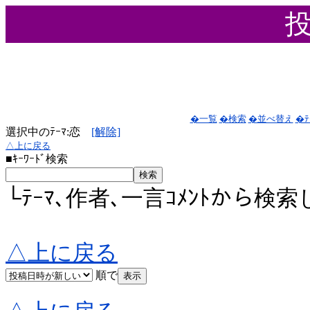
�一覧
�検索
�並べ替え
�ﾃ
選択中のﾃｰﾏ:恋
[解除]
△上に戻る
■ｷｰﾜｰﾄﾞ検索
└ﾃｰﾏ､作者､一言ｺﾒﾝﾄから検
△上に戻る
順で