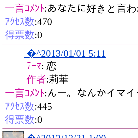
一言ｺﾒﾝﾄ
:あなたに好きと言われ
ｱｸｾｽ数
:470
得票数
:0
�^2013/01/01 5:11
ﾃｰﾏ
: 恋
作者
:莉華
一言ｺﾒﾝﾄ
:んー。なんかイマイ
ｱｸｾｽ数
:445
得票数
:0