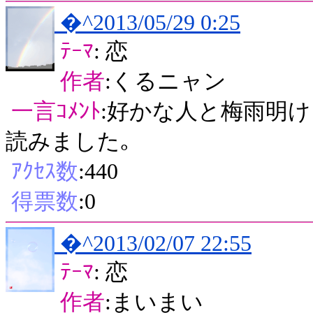
�^2013/05/29 0:25
ﾃｰﾏ
: 恋
作者
:くるニャン
一言ｺﾒﾝﾄ
:好かな人と梅雨明
読みました｡
ｱｸｾｽ数
:440
得票数
:0
�^2013/02/07 22:55
ﾃｰﾏ
: 恋
作者
:まいまい