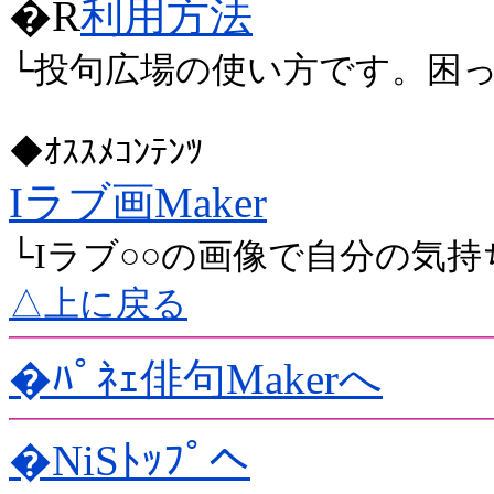
�R
利用方法
└投句広場の使い方です。困
◆ｵｽｽﾒｺﾝﾃﾝﾂ
Iラブ画Maker
└Iラブ○○の画像で自分の気
△上に戻る
�ﾊﾟﾈｪ俳句Makerへ
�NiSﾄｯﾌﾟへ