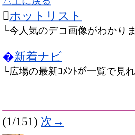
△上に戻る

ホットリスト
└今人気のデコ画像がわかり
�
新着ナビ
└広場の最新ｺﾒﾝﾄが一覧で見
(1/151)
次→