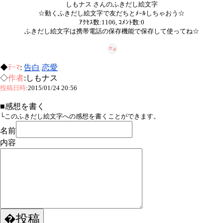
しもナス さんのふきだし絵文字
☆動くふきだし絵文字で友だちとﾒｰﾙしちゃおう☆
ｱｸｾｽ数:1106, ｺﾒﾝﾄ数:0
ふきだし絵文字は携帯電話の保存機能で保存して使ってね☆
◆
ﾃｰﾏ
:
告白
恋愛
◇
作者
:しもナス
投稿日時
:2015/01/24 20:56
■感想を書く
└このふきだし絵文字への感想を書くことができます。
名前
内容