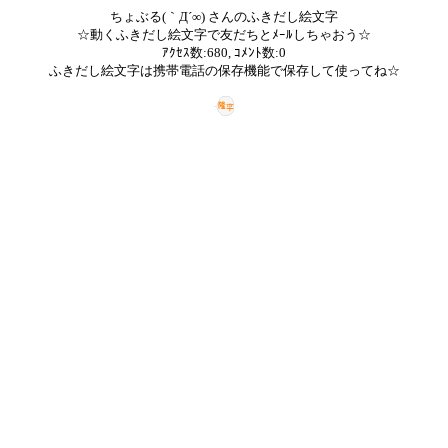
ちょぶる(｀Д´∞) さんのふきだし絵文字
☆動くふきだし絵文字で友だちとﾒｰﾙしちゃおう☆
ｱｸｾｽ数:680, ｺﾒﾝﾄ数:0
ふきだし絵文字は携帯電話の保存機能で保存して使ってね☆