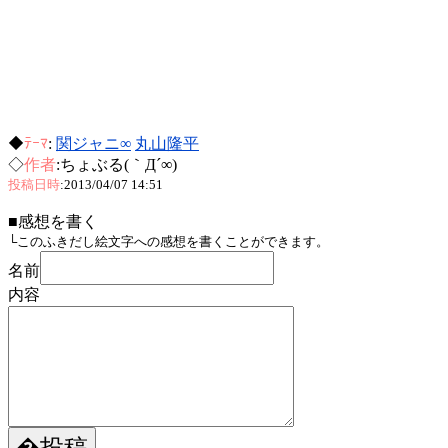
◆
ﾃｰﾏ
:
関ジャニ∞
丸山隆平
◇
作者
:ちょぶる(｀Д´∞)
投稿日時
:2013/04/07 14:51
■感想を書く
└このふきだし絵文字への感想を書くことができます。
名前
内容